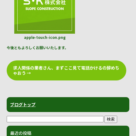
o
o
k
apple-touch-icon.png
今後ともよろしくお願いいたします。
求人関係の業者さん、まずここ見て電話かけるの辞めち
ゃおう
→
ブログトップ
最近の投稿