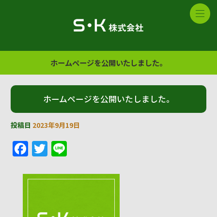
ホームページを公開いたしました。
ホームページを公開いたしました。
投稿日
2023年9月19日
F
T
Li
a
w
n
c
it
e
e
te
b
r